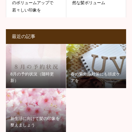
のボリュームアップで
然な髪ボリューム
若々しい印象を
最近の記事
8月の予約状況（随時更
春の紫外線対策にも頭皮ケ
新）
アを
新生活に向けて髪の印象を
整えましょう