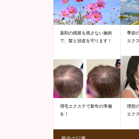
薬剤の残留を残さない施術
季節
で、髪と頭皮を守ります！
エク
増毛エクステで新年の準備
理想
を！
エク
最近の記事