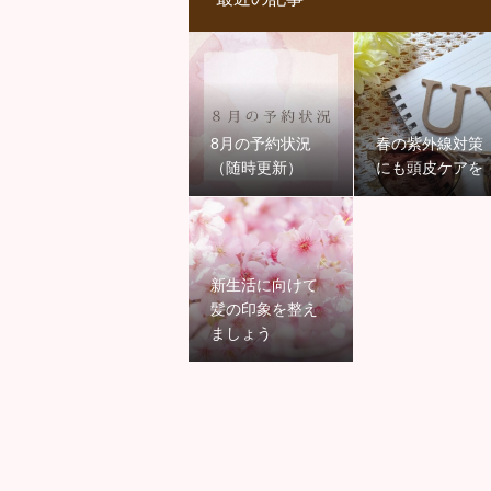
8月の予約状況
春の紫外線対策
（随時更新）
にも頭皮ケアを
新生活に向けて
髪の印象を整え
ましょう