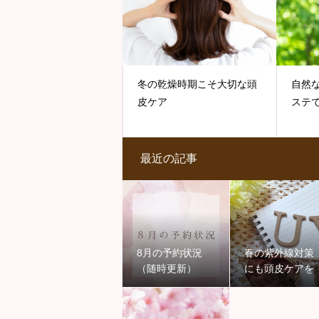
冬の乾燥時期こそ大切な頭
自然
皮ケア
ステ
最近の記事
8月の予約状況
春の紫外線対策
（随時更新）
にも頭皮ケアを