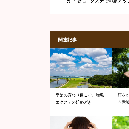
か？増毛エクステで印象アッ
関連記事
季節の変わり目こそ、増毛
汗を
エクステの始めどき
も意