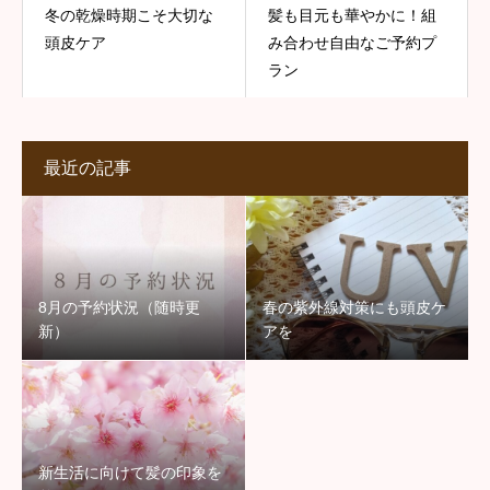
冬の乾燥時期こそ大切な
髪も目元も華やかに！組
頭皮ケア
み合わせ自由なご予約プ
ラン
最近の記事
8月の予約状況（随時更
春の紫外線対策にも頭皮ケ
新）
アを
新生活に向けて髪の印象を