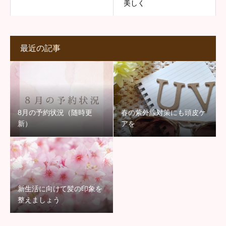
美しく
最近の記事
8月の予約状況（随時更
春の紫外線対策にも頭皮ケ
新）
アを
新生活に向けて髪の印象を
整えましょう