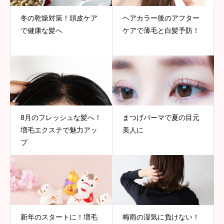
冬の乾燥対策！頭皮ケア
ヘアカラー後のアフター
で健康な髪へ
ケアで薄毛と白髪予防！
8月のフレッシュな髪へ！
まつげパーマで夏の目元
増毛エクステで魅力アッ
美人に
プ
新年のスタートに！増毛
梅雨の湿気に負けない！