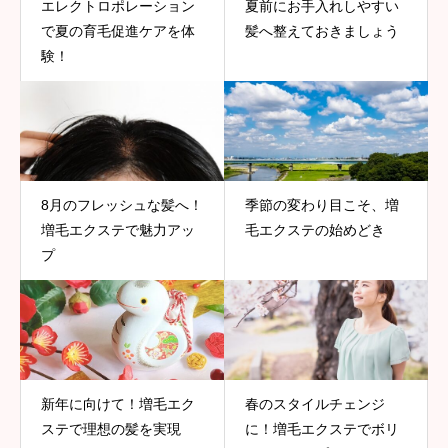
エレクトロポレーション
夏前にお手入れしやすい
で夏の育毛促進ケアを体
髪へ整えておきましょう
験！
8月のフレッシュな髪へ！
季節の変わり目こそ、増
増毛エクステで魅力アッ
毛エクステの始めどき
プ
新年に向けて！増毛エク
春のスタイルチェンジ
ステで理想の髪を実現
に！増毛エクステでボリ