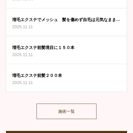
増毛エクステでメッシュ 髪を傷めず自毛は元気なままで
2025.11.11
す
増毛エクステ前髪境目に１５０本
2025.11.11
増毛エクステ前髪２００本
2025.11.11
施術一覧